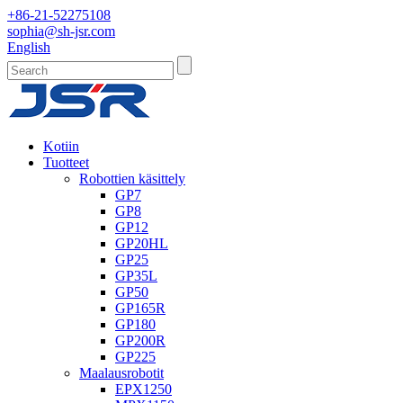
+86-21-52275108
sophia@sh-jsr.com
English
Kotiin
Tuotteet
Robottien käsittely
GP7
GP8
GP12
GP20HL
GP25
GP35L
GP50
GP165R
GP180
GP200R
GP225
Maalausrobotit
EPX1250