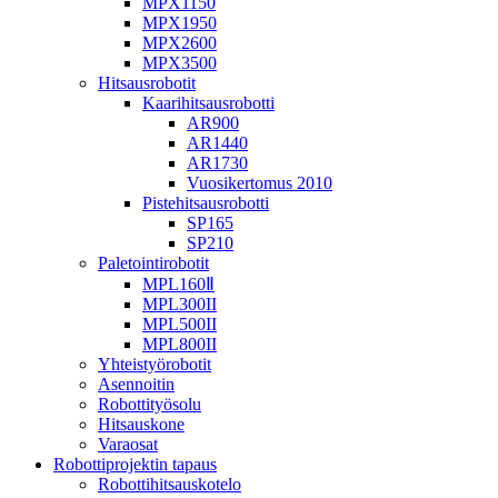
MPX1150
MPX1950
MPX2600
MPX3500
Hitsausrobotit
Kaarihitsausrobotti
AR900
AR1440
AR1730
Vuosikertomus 2010
Pistehitsausrobotti
SP165
SP210
Paletointirobotit
MPL160Ⅱ
MPL300II
MPL500II
MPL800II
Yhteistyörobotit
Asennoitin
Robottityösolu
Hitsauskone
Varaosat
Robottiprojektin tapaus
Robottihitsauskotelo