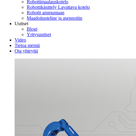
Robottimaalauskotelo
Robottikäsittely Lavattava kotelo
Robotti ammuntaan
Maadoitusteline ja asennoitin
Uutiset
Blogi
Yritysuutiset
Video
Tietoa meistä
Ota yhteyttä