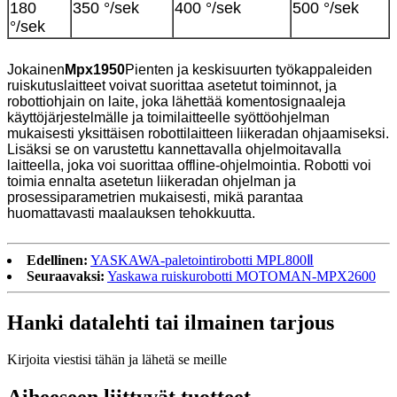
180
350 °/sek
400 °/sek
500 °/sek
°/sek
Jokainen
Mpx1950
Pienten ja keskisuurten työkappaleiden
ruiskutuslaitteet voivat suorittaa asetetut toiminnot, ja
robottiohjain on laite, joka lähettää komentosignaaleja
käyttöjärjestelmälle ja toimilaitteelle syöttöohjelman
mukaisesti yksittäisen robottilaitteen liikeradan ohjaamiseksi.
Lisäksi se on varustettu kannettavalla ohjelmoitavalla
laitteella, joka voi suorittaa offline-ohjelmointia. Robotti voi
toimia ennalta asetetun liikeradan ohjelman ja
prosessiparametrien mukaisesti, mikä parantaa
huomattavasti maalauksen tehokkuutta.
Edellinen:
YASKAWA-paletointirobotti MPL800Ⅱ
Seuraavaksi:
Yaskawa ruiskurobotti MOTOMAN-MPX2600
Hanki datalehti tai ilmainen tarjous
Kirjoita viestisi tähän ja lähetä se meille