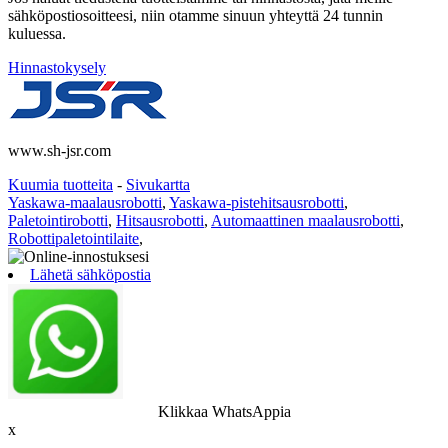
sähköpostiosoitteesi, niin otamme sinuun yhteyttä 24 tunnin
kuluessa.
Hinnastokysely
www.sh-jsr.com
Kuumia tuotteita
-
Sivukartta
Yaskawa-maalausrobotti
,
Yaskawa-pistehitsausrobotti
,
Paletointirobotti
,
Hitsausrobotti
,
Automaattinen maalausrobotti
,
Robottipaletointilaite
,
Lähetä sähköpostia
Klikkaa WhatsAppia
x