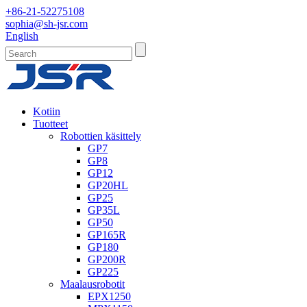
+86-21-52275108
sophia@sh-jsr.com
English
Kotiin
Tuotteet
Robottien käsittely
GP7
GP8
GP12
GP20HL
GP25
GP35L
GP50
GP165R
GP180
GP200R
GP225
Maalausrobotit
EPX1250