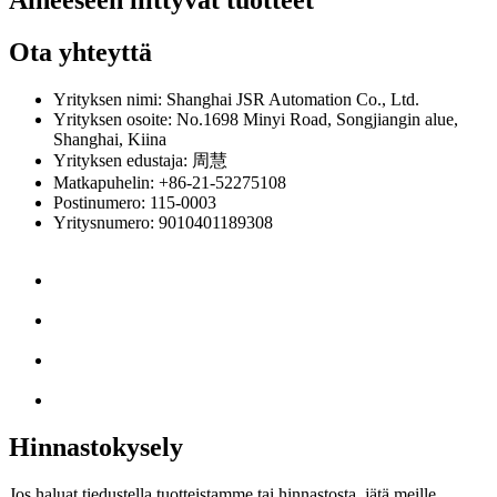
Aiheeseen liittyvät tuotteet
Ota yhteyttä
Yrityksen nimi: Shanghai JSR Automation Co., Ltd.
Yrityksen osoite: No.1698 Minyi Road, Songjiangin alue,
Shanghai, Kiina
Yrityksen edustaja: 周慧
Matkapuhelin: +86-21-52275108
Postinumero: 115-0003
Yritysnumero: 9010401189308
Hinnastokysely
Jos haluat tiedustella tuotteistamme tai hinnastosta, jätä meille