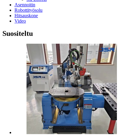
Asennoitin
Robottityösolu
Hitsauskone
Video
Suositeltu