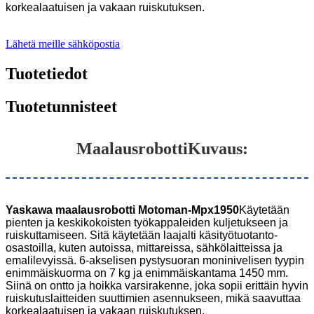
korkealaatuisen ja vakaan ruiskutuksen.
Lähetä meille sähköpostia
Tuotetiedot
Tuotetunnisteet
Maalausrobotti
Kuvaus:
Yaskawa maalausrobotti Motoman-Mpx1950
Käytetään
pienten ja keskikokoisten työkappaleiden kuljetukseen ja
ruiskuttamiseen. Sitä käytetään laajalti käsityötuotanto-
osastoilla, kuten autoissa, mittareissa, sähkölaitteissa ja
emalilevyissä. 6-akselisen pystysuoran moninivelisen tyypin
enimmäiskuorma on 7 kg ja enimmäiskantama 1450 mm.
Siinä on ontto ja hoikka varsirakenne, joka sopii erittäin hyvin
ruiskutuslaitteiden suuttimien asennukseen, mikä saavuttaa
korkealaatuisen ja vakaan ruiskutuksen.