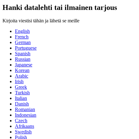
Hanki datalehti tai ilmainen tarjous
Kirjoita viestisi tähän ja lähetä se meille
English
French
German
Portuguese
Spanish
Russian
Japanese
Korean
Arabic
Irish
Greek
Turkish
Italian
Danish
Romanian
Indonesian
Czech
Afrikaans
Swedish
Polish