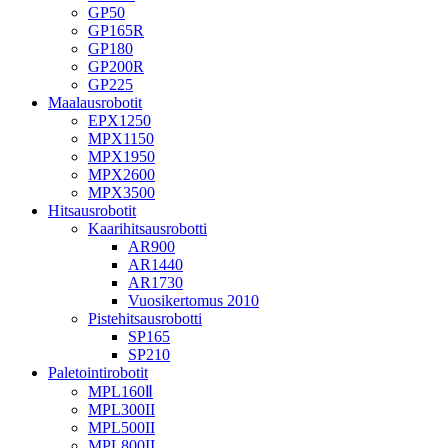
GP50
GP165R
GP180
GP200R
GP225
Maalausrobotit
EPX1250
MPX1150
MPX1950
MPX2600
MPX3500
Hitsausrobotit
Kaarihitsausrobotti
AR900
AR1440
AR1730
Vuosikertomus 2010
Pistehitsausrobotti
SP165
SP210
Paletointirobotit
MPL160Ⅱ
MPL300II
MPL500II
MPL800II