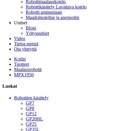
Robottimaalauskotelo
Robottikäsittely Lavattava kotelo
Robotti ammuntaan
Maadoitusteline ja asennoitin
Uutiset
Blogi
Yritysuutiset
Video
Tietoa meistä
Ota yhteyttä
Kotiin
Tuotteet
Maalausrobotit
MPX1950
Luokat
Robottien käsittely
GP7
GP8
GP12
GP20HL
GP25
GP35L