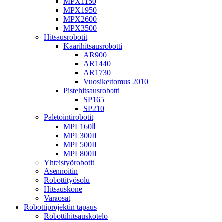
MPX1150
MPX1950
MPX2600
MPX3500
Hitsausrobotit
Kaarihitsausrobotti
AR900
AR1440
AR1730
Vuosikertomus 2010
Pistehitsausrobotti
SP165
SP210
Paletointirobotit
MPL160Ⅱ
MPL300II
MPL500II
MPL800II
Yhteistyörobotit
Asennoitin
Robottityösolu
Hitsauskone
Varaosat
Robottiprojektin tapaus
Robottihitsauskotelo