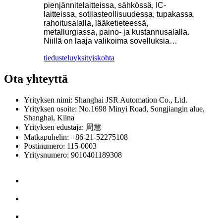
pienjännitelaitteissa, sähkössä, IC-
laitteissa, sotilasteollisuudessa, tupakassa,
rahoitusalalla, lääketieteessä,
metallurgiassa, paino- ja kustannusalalla.
Niillä on laaja valikoima sovelluksia…
tiedustelu
yksityiskohta
Ota yhteyttä
Yrityksen nimi: Shanghai JSR Automation Co., Ltd.
Yrityksen osoite: No.1698 Minyi Road, Songjiangin alue,
Shanghai, Kiina
Yrityksen edustaja: 周慧
Matkapuhelin: +86-21-52275108
Postinumero: 115-0003
Yritysnumero: 9010401189308