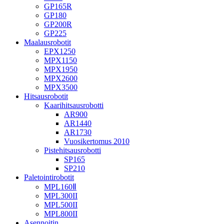
GP165R
GP180
GP200R
GP225
Maalausrobotit
EPX1250
MPX1150
MPX1950
MPX2600
MPX3500
Hitsausrobotit
Kaarihitsausrobotti
AR900
AR1440
AR1730
Vuosikertomus 2010
Pistehitsausrobotti
SP165
SP210
Paletointirobotit
MPL160Ⅱ
MPL300II
MPL500II
MPL800II
Asennoitin