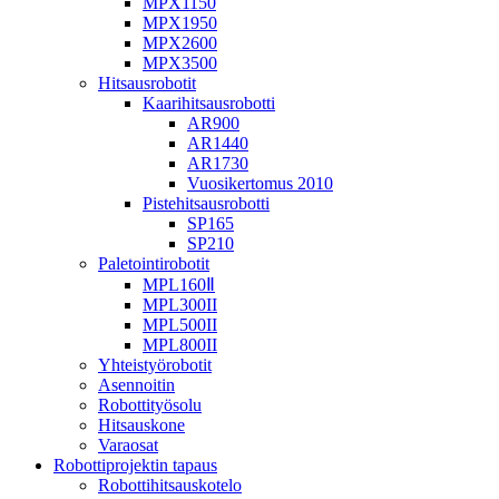
MPX1150
MPX1950
MPX2600
MPX3500
Hitsausrobotit
Kaarihitsausrobotti
AR900
AR1440
AR1730
Vuosikertomus 2010
Pistehitsausrobotti
SP165
SP210
Paletointirobotit
MPL160Ⅱ
MPL300II
MPL500II
MPL800II
Yhteistyörobotit
Asennoitin
Robottityösolu
Hitsauskone
Varaosat
Robottiprojektin tapaus
Robottihitsauskotelo