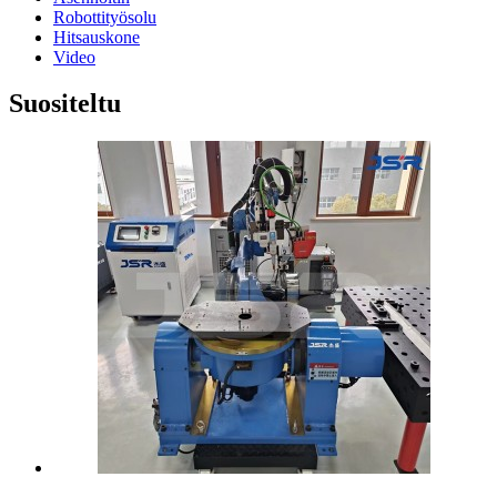
Robottityösolu
Hitsauskone
Video
Suositeltu