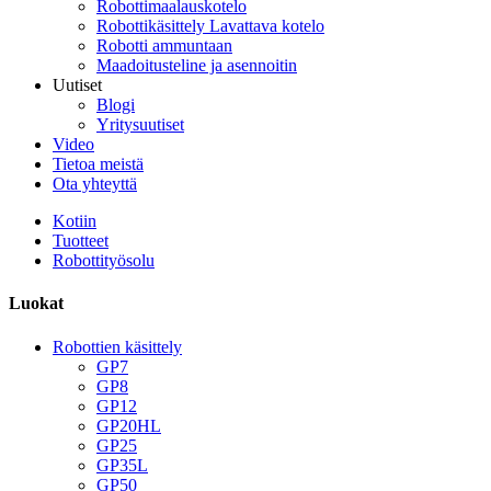
Robottimaalauskotelo
Robottikäsittely Lavattava kotelo
Robotti ammuntaan
Maadoitusteline ja asennoitin
Uutiset
Blogi
Yritysuutiset
Video
Tietoa meistä
Ota yhteyttä
Kotiin
Tuotteet
Robottityösolu
Luokat
Robottien käsittely
GP7
GP8
GP12
GP20HL
GP25
GP35L
GP50