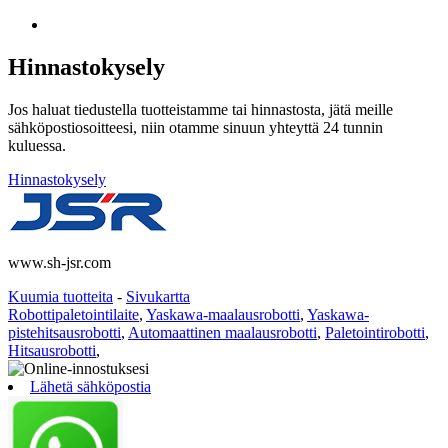
Hinnastokysely
Jos haluat tiedustella tuotteistamme tai hinnastosta, jätä meille
sähköpostiosoitteesi, niin otamme sinuun yhteyttä 24 tunnin
kuluessa.
Hinnastokysely
www.sh-jsr.com
Kuumia tuotteita
-
Sivukartta
Robottipaletointilaite
,
Yaskawa-maalausrobotti
,
Yaskawa-
pistehitsausrobotti
,
Automaattinen maalausrobotti
,
Paletointirobotti
,
Hitsausrobotti
,
Lähetä sähköpostia