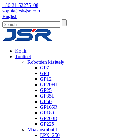
+86-21-52275108
sophia@sh-jsr.com
English
Kotiin
Tuotteet
Robottien käsittely
GP7
GP8
GP12
GP20HL
GP25
GP35L
GP50
GP165R
GP180
GP200R
GP225
Maalausrobotit
EPX1250