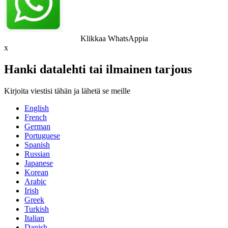
Klikkaa WhatsAppia
x
Hanki datalehti tai ilmainen tarjous
Kirjoita viestisi tähän ja lähetä se meille
English
French
German
Portuguese
Spanish
Russian
Japanese
Korean
Arabic
Irish
Greek
Turkish
Italian
Danish