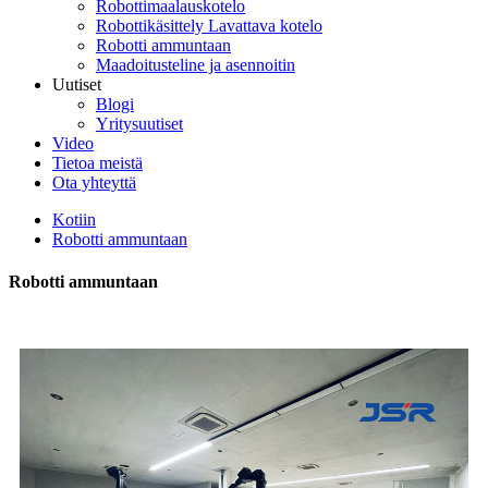
Robottimaalauskotelo
Robottikäsittely Lavattava kotelo
Robotti ammuntaan
Maadoitusteline ja asennoitin
Uutiset
Blogi
Yritysuutiset
Video
Tietoa meistä
Ota yhteyttä
Kotiin
Robotti ammuntaan
Robotti ammuntaan