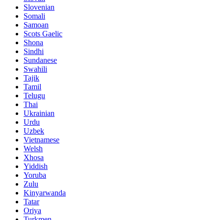
Slovenian
Somali
Samoan
Scots Gaelic
Shona
Sindhi
Sundanese
Swahili
Tajik
Tamil
Telugu
Thai
Ukrainian
Urdu
Uzbek
Vietnamese
Welsh
Xhosa
Yiddish
Yoruba
Zulu
Kinyarwanda
Tatar
Oriya
Turkmen