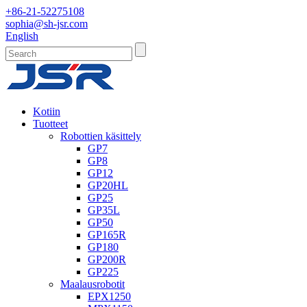
+86-21-52275108
sophia@sh-jsr.com
English
Kotiin
Tuotteet
Robottien käsittely
GP7
GP8
GP12
GP20HL
GP25
GP35L
GP50
GP165R
GP180
GP200R
GP225
Maalausrobotit
EPX1250