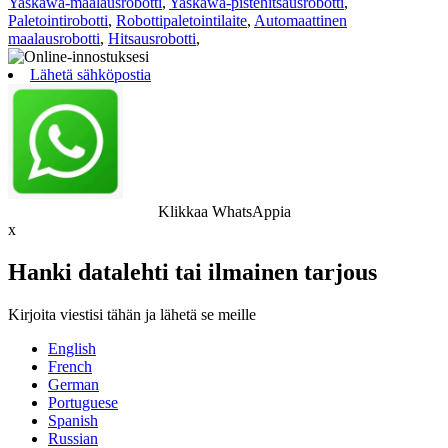
Yaskawa-maalausrobotti
,
Yaskawa-pistehitsausrobotti
,
Paletointirobotti
,
Robottipaletointilaite
,
Automaattinen
maalausrobotti
,
Hitsausrobotti
,
Lähetä sähköpostia
Klikkaa WhatsAppia
x
Hanki datalehti tai ilmainen tarjous
Kirjoita viestisi tähän ja lähetä se meille
English
French
German
Portuguese
Spanish
Russian