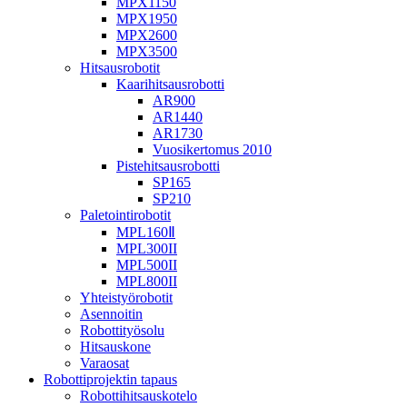
MPX1150
MPX1950
MPX2600
MPX3500
Hitsausrobotit
Kaarihitsausrobotti
AR900
AR1440
AR1730
Vuosikertomus 2010
Pistehitsausrobotti
SP165
SP210
Paletointirobotit
MPL160Ⅱ
MPL300II
MPL500II
MPL800II
Yhteistyörobotit
Asennoitin
Robottityösolu
Hitsauskone
Varaosat
Robottiprojektin tapaus
Robottihitsauskotelo