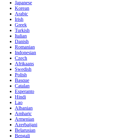
Japanese
Korean
Arabic
Irish
Greek
Turkish
Italian
Danish
Romanian
Indonesian
Czech
Afrikaans
Swedish
Polish
Basque
Catalan
Esperanto
Hindi
Lao
Albanian
Amharic
Armenian
Azerbaijani
Belarusian
Bengali