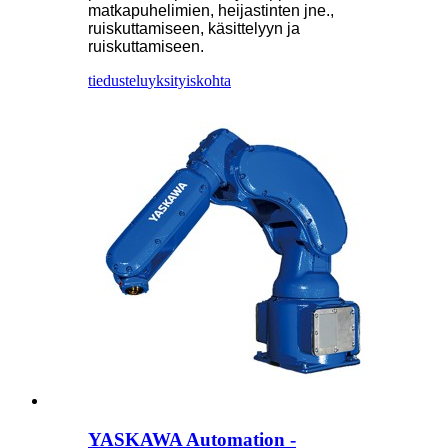
matkapuhelimien, heijastinten jne.,
ruiskuttamiseen, käsittelyyn ja
ruiskuttamiseen.
tiedustelu
yksityiskohta
YASKAWA Automation -