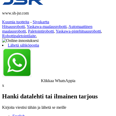
www.sh-jsr.com
Kuumia tuotteita
-
Sivukartta
Hitsausrobotti
,
Yaskawa-maalausrobotti
,
Automaattinen
maalausrobotti
,
Paletointirobotti
,
Yaskawa-pistehitsausrobotti
,
Robottipaletointilaite
,
Lähetä sähköpostia
Klikkaa WhatsAppia
x
Hanki datalehti tai ilmainen tarjous
Kirjoita viestisi tähän ja lähetä se meille