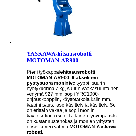
YASKAWA-hitsausrobotti
MOTOMAN-AR900
Pieni työkappale
hitsausrobotti
MOTOMAN-AR900
,
6-akselinen
pystysuora moninivel
tyyppi, suurin
hyötykuorma 7 kg, suurin vaakasuuntainen
venymä 927 mm, sopii YRC1000-
ohjauskaappiin, käyttötarkoituksiin mm.
kaarihitsaus, laserkäsittely ja käsittely. Se
on erittäin vakaa ja sopii moniin
käyttötarkoituksiin. Tällainen työympäristö
on kustannustehokas ja monien yritysten
ensisijainen valinta.
MOTOMAN Yaskawa
robotti
.