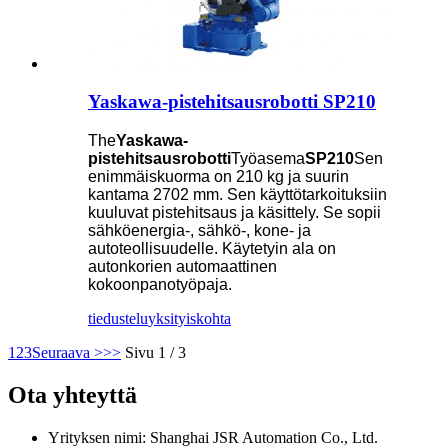
Yaskawa-pistehitsausrobotti SP210
The
Yaskawa-
pistehitsausrobotti
Työasema
SP210
Sen
enimmäiskuorma on 210 kg ja suurin
kantama 2702 mm. Sen käyttötarkoituksiin
kuuluvat pistehitsaus ja käsittely. Se sopii
sähköenergia-, sähkö-, kone- ja
autoteollisuudelle. Käytetyin ala on
autonkorien automaattinen
kokoonpanotyöpaja.
tiedustelu
yksityiskohta
1
2
3
Seuraava >
>>
Sivu 1 / 3
Ota yhteyttä
Yrityksen nimi: Shanghai JSR Automation Co., Ltd.