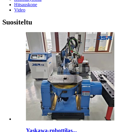
Hitsauskone
Video
Suositeltu
Yaskawa-robottilas...