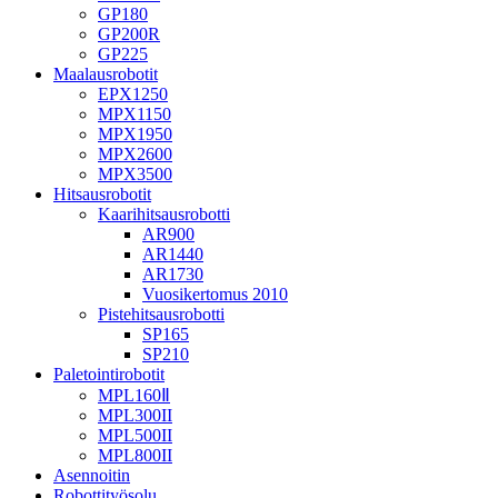
GP180
GP200R
GP225
Maalausrobotit
EPX1250
MPX1150
MPX1950
MPX2600
MPX3500
Hitsausrobotit
Kaarihitsausrobotti
AR900
AR1440
AR1730
Vuosikertomus 2010
Pistehitsausrobotti
SP165
SP210
Paletointirobotit
MPL160Ⅱ
MPL300II
MPL500II
MPL800II
Asennoitin
Robottityösolu