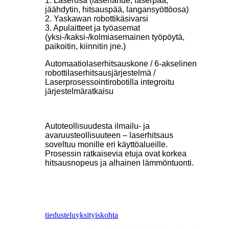
1. Laserosa (laserlähde, laserpää,
jäähdytin, hitsauspää, langansyöttöosa)
2. Yaskawan robottikäsivarsi
3. Apulaitteet ja työasemat
(yksi-/kaksi-/kolmiasemainen työpöytä,
paikoitin, kiinnitin jne.)
Automaatiolaserhitsauskone / 6-akselinen
robottilaserhitsausjärjestelmä /
Laserprosessointirobotilla integroitu
järjestelmäratkaisu
Autoteollisuudesta ilmailu- ja
avaruusteollisuuteen – laserhitsaus
soveltuu monille eri käyttöalueille.
Prosessin ratkaisevia etuja ovat korkea
hitsausnopeus ja alhainen lämmöntuonti.
tiedustelu
yksityiskohta