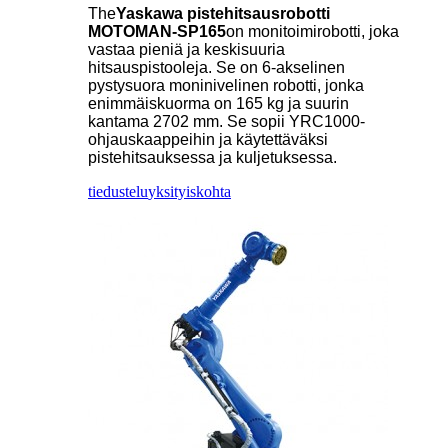
The
Yaskawa pistehitsausrobotti
MOTOMAN-SP165
on monitoimirobotti, joka
vastaa pieniä ja keskisuuria
hitsauspistooleja. Se on 6-akselinen
pystysuora moninivelinen robotti, jonka
enimmäiskuorma on 165 kg ja suurin
kantama 2702 mm. Se sopii YRC1000-
ohjauskaappeihin ja käytettäväksi
pistehitsauksessa ja kuljetuksessa.
tiedustelu
yksityiskohta