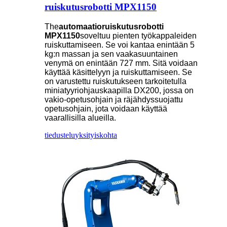
ruiskutusrobotti MPX1150
The
automaatioruiskutusrobotti
MPX1150
soveltuu pienten työkappaleiden
ruiskuttamiseen. Se voi kantaa enintään 5
kg:n massan ja sen vaakasuuntainen
venymä on enintään 727 mm. Sitä voidaan
käyttää käsittelyyn ja ruiskuttamiseen. Se
on varustettu ruiskutukseen tarkoitetulla
miniatyyriohjauskaapilla DX200, jossa on
vakio-opetusohjain ja räjähdyssuojattu
opetusohjain, jota voidaan käyttää
vaarallisilla alueilla.
tiedustelu
yksityiskohta