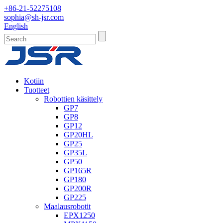
+86-21-52275108
sophia@sh-jsr.com
English
Kotiin
Tuotteet
Robottien käsittely
GP7
GP8
GP12
GP20HL
GP25
GP35L
GP50
GP165R
GP180
GP200R
GP225
Maalausrobotit
EPX1250