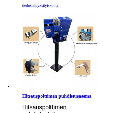
tiedustelu
yksityiskohta
Hitsauspolttimen puhdistusasema
Hitsauspolttimen