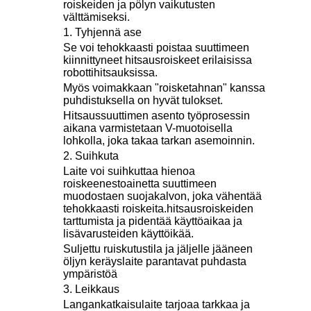
roiskeiden ja pölyn vaikutusten
välttämiseksi.
1. Tyhjennä ase
Se voi tehokkaasti poistaa suuttimeen
kiinnittyneet hitsausroiskeet erilaisissa
robottihitsauksissa.
Myös voimakkaan "roisketahnan" kanssa
puhdistuksella on hyvät tulokset.
Hitsaussuuttimen asento työprosessin
aikana varmistetaan V-muotoisella
lohkolla, joka takaa tarkan asemoinnin.
2. Suihkuta
Laite voi suihkuttaa hienoa
roiskeenestoainetta suuttimeen
muodostaen suojakalvon, joka vähentää
tehokkaasti roiskeita.
hitsausroiskeiden
tarttumista ja pidentää käyttöaikaa ja
lisävarusteiden käyttöikää.
Suljettu ruiskutustila ja jäljelle jääneen
öljyn keräyslaite parantavat puhdasta
ympäristöä
3. Leikkaus
Langankatkaisulaite tarjoaa tarkkaa ja