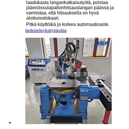
laadukasta langankatkaisutyötä, poistaa
jäännössulapallon
hitsauslangan päässä ja
varmistaa, että hitsauksella on hyvä
aloitusvalokaari.
Pitkä käyttöikä ja korkea automaatioaste.
tiedustelu
yksityiskohta