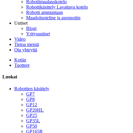
Robottimaalauskotelo
Robottikäsittely Lavattava kotelo
Robotti ammuntaan
Maadoitusteline ja asennoitin
Uutiset
Blogi
Yritysuutiset
Video
Tietoa meistä
Ota yhteyttä
Kotiin
Tuotteet
Luokat
Robottien käsittely
GP7
GP8
GP12
GP20HL
GP25
GP35L
GP50
GP165R