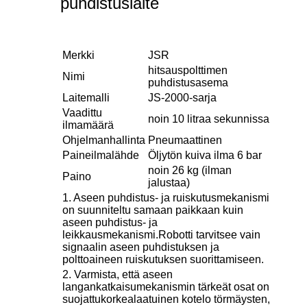
puhdistuslaite
Merkki
JSR
hitsauspolttimen
Nimi
puhdistusasema
Laitemalli
JS-2000-sarja
Vaadittu
noin 10 litraa sekunnissa
ilmamäärä
Ohjelmanhallinta
Pneumaattinen
Paineilmalähde
Öljytön kuiva ilma 6 bar
noin 26 kg (ilman
Paino
jalustaa)
1. Aseen puhdistus- ja ruiskutusmekanismi
on suunniteltu samaan paikkaan kuin
aseen puhdistus- ja
leikkausmekanismi.
Robotti tarvitsee vain
signaalin aseen puhdistuksen ja
polttoaineen ruiskutuksen suorittamiseen.
2. Varmista, että aseen
langankatkaisumekanismin tärkeät osat on
suojattu
korkealaatuinen kotelo törmäysten,