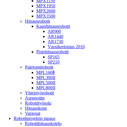
MPX1150
MPX1950
MPX2600
MPX3500
Hitsausrobotit
Kaarihitsausrobotti
AR900
AR1440
AR1730
Vuosikertomus 2010
Pistehitsausrobotti
SP165
SP210
Paletointirobotit
MPL160Ⅱ
MPL300II
MPL500II
MPL800II
Yhteistyörobotit
Asennoitin
Robottityösolu
Hitsauskone
Varaosat
Robottiprojektin tapaus
Robottihitsauskotelo